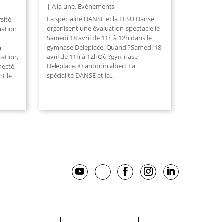
A la une
,
Evènements
La spécialité DANSE et la FFSU Danse
rsité
organisent une évaluation-spectacle le
mation
Samedi 18 avril de 11h à 12h dans le
gymnase Deleplace. Quand ?Samedi 18
a
avril de 11h à 12hOù ?gymnase
ration,
Deleplace. © antonin.albert La
necté
spécialité DANSE et la...
t le