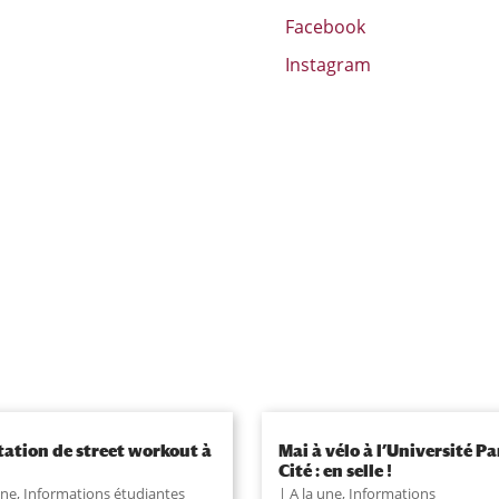
Facebook
Instagram
tation de street workout à
Mai à vélo à l’Université Pa
Cité : en selle !
une
,
Informations étudiantes
A la une
,
Informations