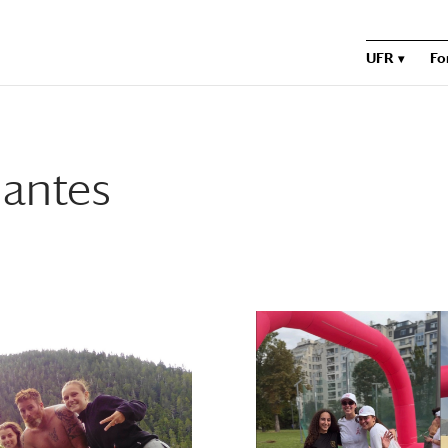
UFR
Fo
iantes