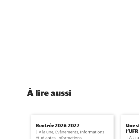
À
lire aussi
Rentrée 2026-2027
Une s
l’UFR
A la une
,
Evènements
,
Informations
A la 
étudiantes
,
Informations