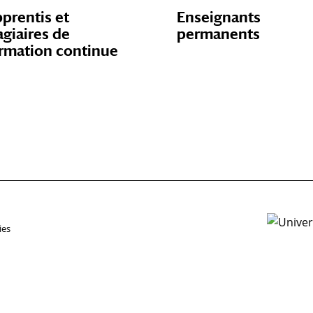
prentis et
Enseignants
agiaires de
permanents
rmation continue
ies