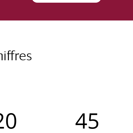
iffres
20
45